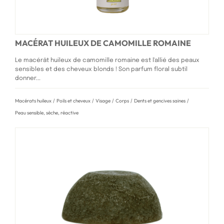
MACÉRAT HUILEUX DE CAMOMILLE ROMAINE
Le macérât huileux de camomille romaine est l'allié des peaux
sensibles et des cheveux blonds ! Son parfum floral subtil
donner...
Macérats huileux
/
Poils et cheveux
/
Visage
/
Corps
/
Dents et gencives saines
/
Peau sensible, sèche, réactive