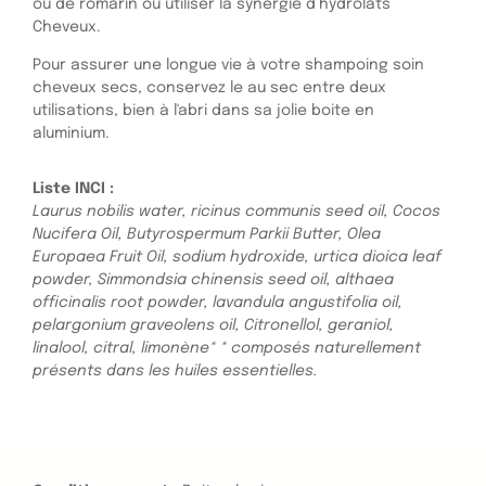
ou de romarin ou utiliser la synergie d’hydrolats
Cheveux.
Pour assurer une longue vie à votre shampoing soin
cheveux secs, conservez le au sec entre deux
utilisations, bien à l'abri dans sa jolie boite en
aluminium.
Liste INCI :
Laurus nobilis water, ricinus communis seed oil, Cocos
Nucifera Oil, Butyrospermum Parkii Butter, Olea
Europaea Fruit Oil, sodium hydroxide, urtica dioica leaf
powder, Simmondsia chinensis seed oil, althaea
officinalis root powder, lavandula angustifolia oil,
pelargonium graveolens oil, Citronellol, geraniol,
linalool, citral, limonène* * composés naturellement
présents dans les huiles essentielles.