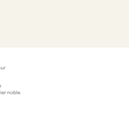
our
s
ier noble.