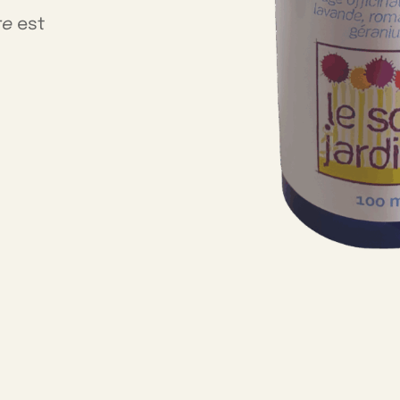
re
est