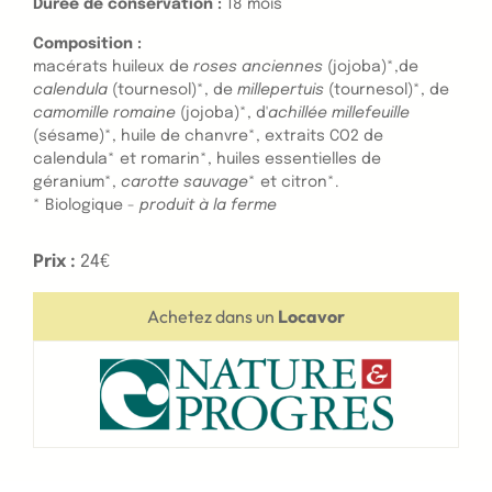
Durée de conservation :
18 mois
Composition :
macérats huileux de
roses anciennes
(jojoba)*,de
calendula
(tournesol)*, de
millepertuis
(tournesol)*, de
camomille romaine
(jojoba)*, d'
achillée millefeuille
(sésame)*, huile de chanvre*, extraits CO2 de
calendula* et romarin*, huiles essentielles de
géranium*,
carotte sauvage
* et citron*.
* Biologique -
produit à la ferme
Prix :
24€
Achetez dans un
Locavor