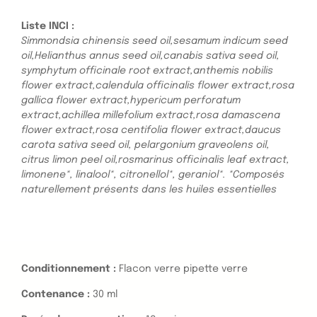
Liste INCI :
Simmondsia chinensis seed oil,sesamum indicum seed
oil,Helianthus annus seed oil,canabis sativa seed oil,
symphytum officinale root extract,anthemis nobilis
flower extract,calendula officinalis flower extract,rosa
gallica flower extract,hypericum perforatum
extract,achillea millefolium extract,rosa damascena
flower extract,rosa centifolia flower extract,daucus
carota sativa seed oil, pelargonium graveolens oil,
citrus limon peel oil,rosmarinus officinalis leaf extract,
limonene*, linalool*, citronellol*, geraniol*. *Composés
naturellement présents dans les huiles essentielles
Conditionnement :
Flacon verre pipette verre
Contenance :
30 ml